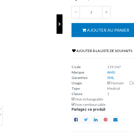
AJOUTER AU PANIER
AJOUTER À LA LISTE DE SOUHAITS
Code
119-547
Marque
AMG
Garanties
3ML
Usage
Humain
Type
Medical
Classe
1
Non échangeable
Non remboursable
Partagez ce produit