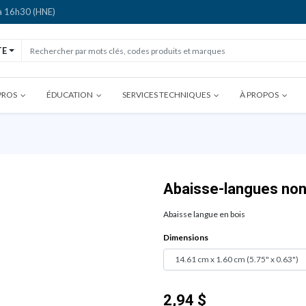
 à 16h30 (HNE)
TE
PROS
ÉDUCATION
SERVICES TECHNIQUES
À PROPOS
Abaisse-langues non 
Abaisse langue en bois
Dimensions
2,94
$