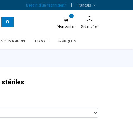
Besoin d'un technicien?
|
Français
0
Mon panier
S'identifier
NOUS JOINDRE
BLOGUE
MARQUES
stériles