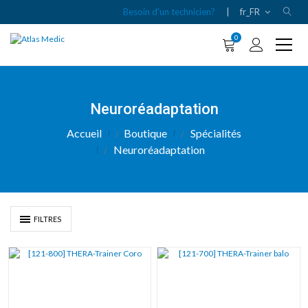
Besoin d'un technicien?
|
fr_FR
0
Neuroréadaptation
Accueil
Boutique
Spécialités
Neuroréadaptation
FILTRES