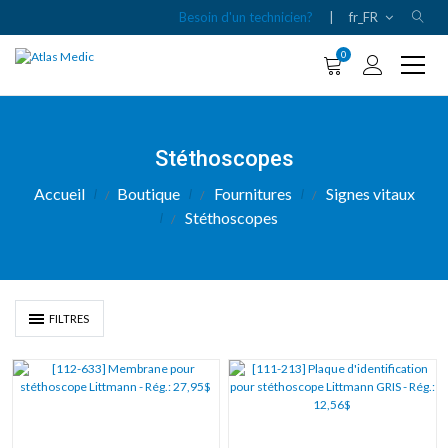
Besoin d'un technicien?
|
fr_FR
0
Stéthoscopes
Accueil
Boutique
Fournitures
Signes vitaux
Stéthoscopes
FILTRES