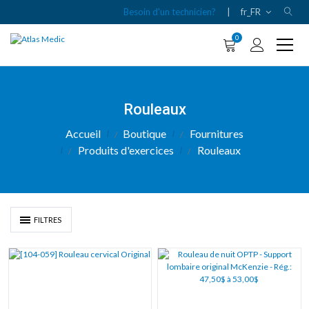
Besoin d'un technicien?
|
fr_FR
0
Rouleaux
Accueil
Boutique
Fournitures
Produits d'exercices
Rouleaux
FILTRES