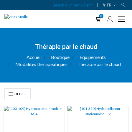
Besoin d'un technicien?
|
fr_FR
0
Thérapie par le chaud
Accueil
Boutique
Équipements
Modalités thérapeutiques
Thérapie par le chaud
FILTRES