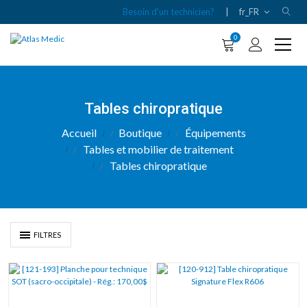
Besoin d'un technicien?
|
fr_FR
0
Tables chiropratique
Accueil
Boutique
Équipements
Tables et mobilier de traitement
Tables chiropratique
FILTRES